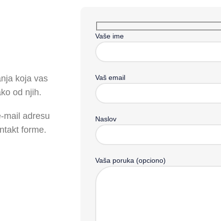
Vaše ime
Vaš email
nja koja vas
ko od njih.
e-mail adresu
Naslov
ontakt forme.
Vaša poruka (opciono)