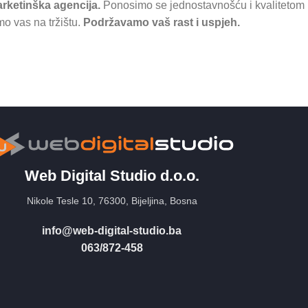
ketinška agencija.
Ponosimo se jednostavnošću i kvalitetom i
o vas na tržištu.
Podržavamo vaš rast i uspjeh.
Web Digital Studio d.o.o.
Nikole Tesle 10, 76300, Bijeljina, Bosna
info@web-digital-studio.ba
063/872-458