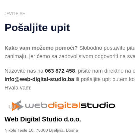
JAVITE SE
Pošaljite upit
Kako vam možemo pomoći?
Slobodno postavite pita
zanimaju, jer ćemo sa zadovoljstvom odgovoriti na sva
Nazovite nas na
063 872 458
, pišite nam direktno na 
info@web-digital-studio.ba
ili pošaljite upit putem k
Hvala vam!
Web Digital Studio d.o.o.
Nikole Tesle 10, 76300 Bijeljina, Bosna